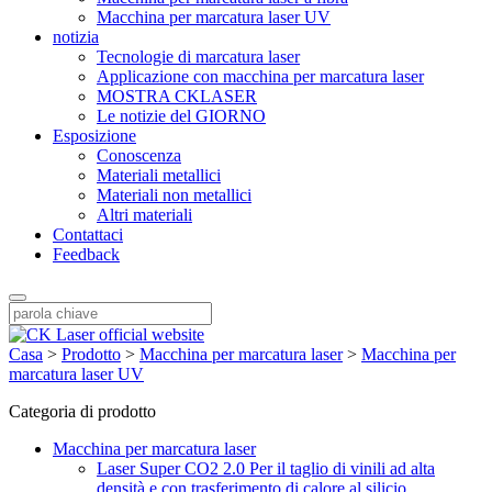
Macchina per marcatura laser UV
notizia
Tecnologie di marcatura laser
Applicazione con macchina per marcatura laser
MOSTRA CKLASER
Le notizie del GIORNO
Esposizione
Conoscenza
Materiali metallici
Materiali non metallici
Altri materiali
Contattaci
Feedback
Casa
>
Prodotto
>
Macchina per marcatura laser
>
Macchina per
marcatura laser UV
Categoria di prodotto
Macchina per marcatura laser
Laser Super CO2 2.0 Per il taglio di vinili ad alta
densità e con trasferimento di calore al silicio