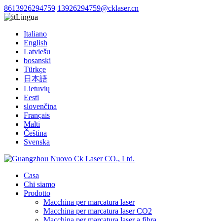
8613926294759
13926294759@cklaser.cn
Lingua
Italiano
English
Latviešu
bosanski
Türkçe
日本語
Lietuvių
Eesti
slovenčina
Français
Malti
Čeština
Svenska
Casa
Chi siamo
Prodotto
Macchina per marcatura laser
Macchina per marcatura laser CO2
Macchina per marcatura laser a fibra